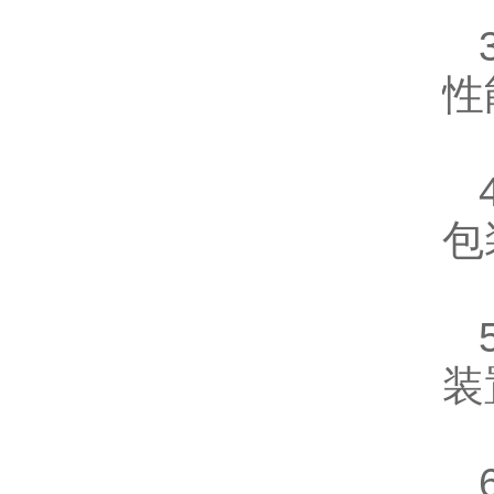
3
性
4
包
5
装
6